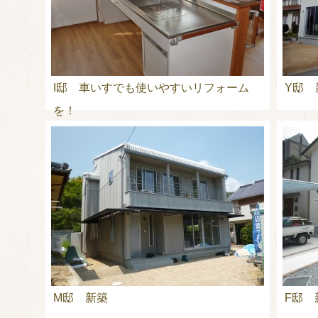
I邸 車いすでも使いやすいリフォーム
Y邸 
を！
M邸 新築
F邸 